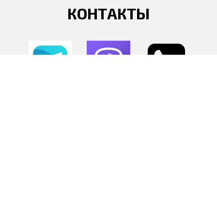
КОНТАКТЫ

Выберите удобный способ связи и
нажмите на значок Telegram, Viber
или номер телефона
+375293653919
(иконки кликабельны)
CLIAN.BY